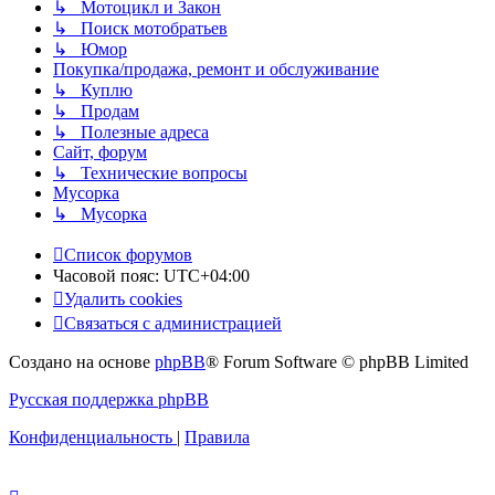
↳ Мотоцикл и Закон
↳ Поиск мотобратьев
↳ Юмор
Покупка/продажа, ремонт и обслуживание
↳ Куплю
↳ Продам
↳ Полезные адреса
Сайт, форум
↳ Технические вопросы
Мусорка
↳ Мусорка
Список форумов
Часовой пояс:
UTC+04:00
Удалить cookies
Связаться с администрацией
Создано на основе
phpBB
® Forum Software © phpBB Limited
Русская поддержка phpBB
Конфиденциальность
|
Правила