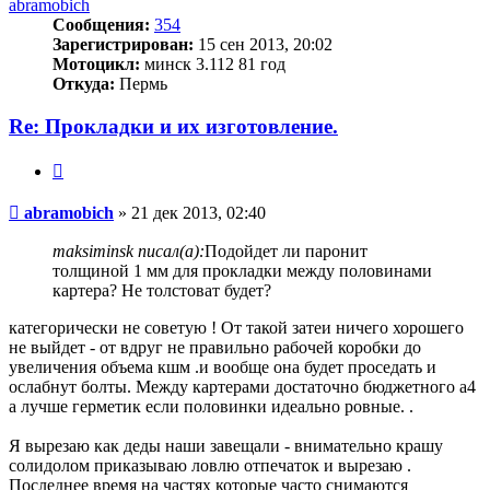
abramobich
Сообщения:
354
Зарегистрирован:
15 сен 2013, 20:02
Мотоцикл:
минск 3.112 81 год
Откуда:
Пермь
Re: Прокладки и их изготовление.
Цитата
Сообщение
abramobich
»
21 дек 2013, 02:40
maksiminsk писал(а):
Подойдет ли паронит
толщиной 1 мм для прокладки между половинами
картера? Не толстоват будет?
категорически не советую ! От такой затеи ничего хорошего
не выйдет - от вдруг не правильно рабочей коробки до
увеличения объема кшм .и вообще она будет проседать и
ослабнут болты. Между картерами достаточно бюджетного а4
а лучше герметик если половинки идеально ровные. .
Я вырезаю как деды наши завещали - внимательно крашу
солидолом приказываю ловлю отпечаток и вырезаю .
Последнее время на частях которые часто снимаются