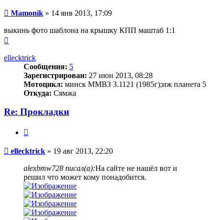
Сообщение
Mamonik
»
14 янв 2013, 17:09
выкинь фото шаблона на крышку КПП маштаб 1:1
Вернуться
к
началу
ellecktrick
Сообщения:
5
Зарегистрирован:
27 июн 2013, 08:28
Мотоцикл:
минск ММВЗ 3.1121 (1985г);иж планета 5
Откуда:
Сямжа
Re: Прокладки
Цитата
Сообщение
ellecktrick
»
19 авг 2013, 22:20
alexbmw728 писал(а):
На сайте не нашёл вот и
решил что может кому понадобится.