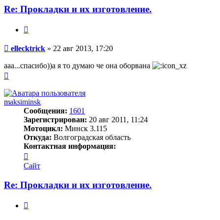
Re: Прокладки и их изготовление.
Цитата
Сообщение
ellecktrick
»
22 авг 2013, 17:20
ааа...спасибо))а я то думаю че она оборвана
Вернуться
к
началу
maksiminsk
Сообщения:
1601
Зарегистрирован:
20 авг 2011, 11:24
Мотоцикл:
Минск 3.115
Откуда:
Волгоградская область
Контактная информация:
Контактная
информация
Сайт
пользователя
maksiminsk
Re: Прокладки и их изготовление.
Цитата