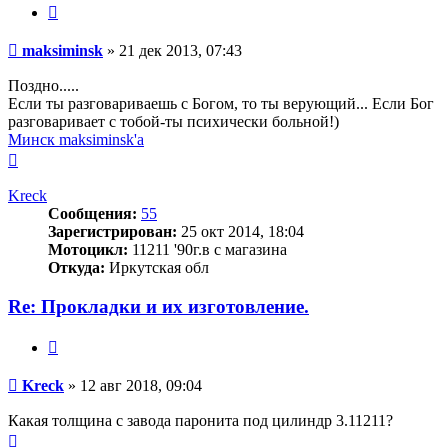
Цитата
Сообщение
maksiminsk
»
21 дек 2013, 07:43
Поздно.....
Если ты разговариваешь с Богом, то ты верующий... Если Бог
разговаривает с тобой-ты психически больной!)
Минск maksiminsk'а
Вернуться
к
началу
Kreck
Сообщения:
55
Зарегистрирован:
25 окт 2014, 18:04
Мотоцикл:
11211 '90г.в с магазина
Откуда:
Иркутская обл
Re: Прокладки и их изготовление.
Цитата
Сообщение
Kreck
»
12 авг 2018, 09:04
Какая толщина с завода паронита под цилиндр 3.11211?
Вернуться