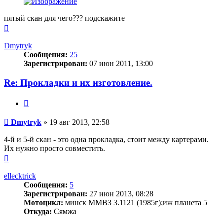
пятый скан для чего??? подскажите
Вернуться
к
началу
Dmytryk
Сообщения:
25
Зарегистрирован:
07 июн 2011, 13:00
Re: Прокладки и их изготовление.
Цитата
Сообщение
Dmytryk
»
19 авг 2013, 22:58
4-й и 5-й скан - это одна прокладка, стоит между картерами.
Их нужно просто совместить.
Вернуться
к
началу
ellecktrick
Сообщения:
5
Зарегистрирован:
27 июн 2013, 08:28
Мотоцикл:
минск ММВЗ 3.1121 (1985г);иж планета 5
Откуда:
Сямжа