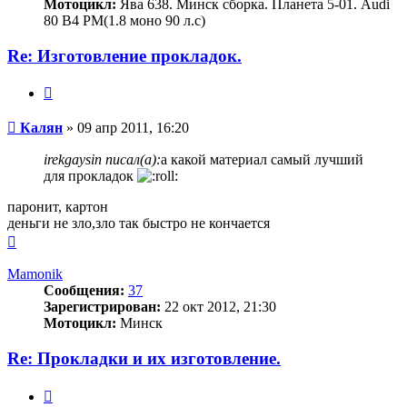
Мотоцикл:
Ява 638. Минск сборка. Планета 5-01. Audi
80 B4 РМ(1.8 моно 90 л.с)
Re: Изготовление прокладок.
Цитата
Сообщение
Калян
»
09 апр 2011, 16:20
irekgaysin писал(а):
а какой материал самый лучший
для прокладок
паронит, картон
деньги не зло,зло так быстро не кончается
Вернуться
к
началу
Mamonik
Сообщения:
37
Зарегистрирован:
22 окт 2012, 21:30
Мотоцикл:
Минск
Re: Прокладки и их изготовление.
Цитата