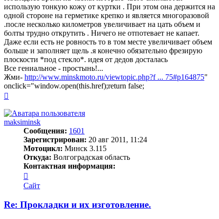
использую тонкую кожу от куртки . При этом она держится на
одной стороне на герметике крепко и является многоразовой
.после несколько километров увеличивает на цать объем и
болты трудно открутить . Ничего не отпотевает не капает.
Даже если есть не ровность то в том месте увеличивает объем
больше и заполняет щель .я конечно обязательно фрезирую
плоскости *под стекло*. идея от дедов досталась
Все гениальное - простынь!...
Жми-
http://www.minskmoto.ru/viewtopic.php?f ... 75#p164875
"
onclick="window.open(this.href);return false;
Вернуться
к
началу
maksiminsk
Сообщения:
1601
Зарегистрирован:
20 авг 2011, 11:24
Мотоцикл:
Минск 3.115
Откуда:
Волгоградская область
Контактная информация:
Контактная
информация
Сайт
пользователя
maksiminsk
Re: Прокладки и их изготовление.