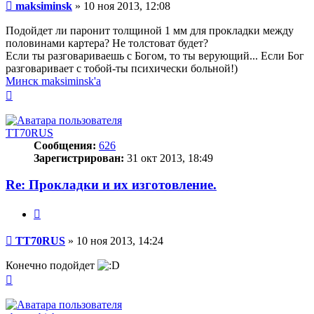
Сообщение
maksiminsk
»
10 ноя 2013, 12:08
Подойдет ли паронит толщиной 1 мм для прокладки между
половинами картера? Не толстоват будет?
Если ты разговариваешь с Богом, то ты верующий... Если Бог
разговаривает с тобой-ты психически больной!)
Минск maksiminsk'а
Вернуться
к
началу
TT70RUS
Сообщения:
626
Зарегистрирован:
31 окт 2013, 18:49
Re: Прокладки и их изготовление.
Цитата
Сообщение
TT70RUS
»
10 ноя 2013, 14:24
Конечно подойдет
Вернуться
к
началу