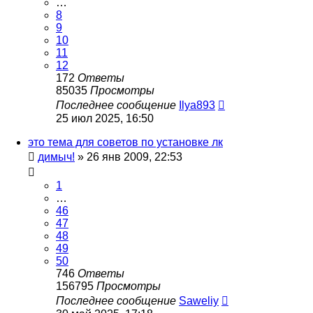
…
8
9
10
11
12
172
Ответы
85035
Просмотры
Последнее сообщение
Ilya893
25 июл 2025, 16:50
это тема для советов по установке лк
димыч!
»
26 янв 2009, 22:53
1
…
46
47
48
49
50
746
Ответы
156795
Просмотры
Последнее сообщение
Saweliy