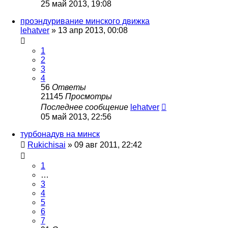
25 май 2013, 19:08
проэндуривание минского движка
lehatver
»
13 апр 2013, 00:08
1
2
3
4
56
Ответы
21145
Просмотры
Последнее сообщение
lehatver
05 май 2013, 22:56
турбонадув на минск
Rukichisai
»
09 авг 2011, 22:42
1
…
3
4
5
6
7