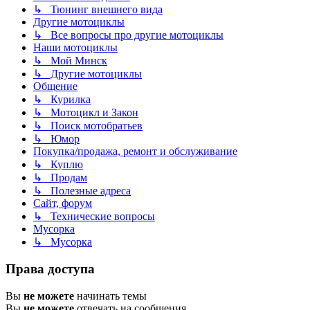
↳ Тюнинг внешнего вида
Другие мотоциклы
↳ Все вопросы про другие мотоциклы
Наши мотоциклы
↳ Мой Минск
↳ Другие мотоциклы
Общение
↳ Курилка
↳ Мотоцикл и Закон
↳ Поиск мотобратьев
↳ Юмор
Покупка/продажа, ремонт и обслуживание
↳ Куплю
↳ Продам
↳ Полезные адреса
Сайт, форум
↳ Технические вопросы
Мусорка
↳ Мусорка
Права доступа
Вы
не можете
начинать темы
Вы
не можете
отвечать на сообщения