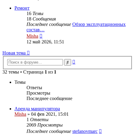
последнему
сообщению
Ремонт
16
Темы
18
Сообщения
Последнее сообщение
Обзор эксплуатационных
состав…
Перейти
Misha
к
12 май 2026, 11:51
последнему
сообщению
Новая тема
Расширенный
Поиск
поиск
32 темы • Страница
1
из
1
Темы
Ответы
Просмотры
Последнее сообщение
Аренда манипулятора
Misha
»
04 фев 2021, 15:01
1
Ответы
2069
Просмотры
Последнее сообщение
stefanovmarc