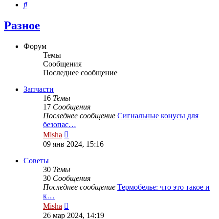
Поиск
Разное
Форум
Темы
Сообщения
Последнее сообщение
Запчасти
16
Темы
17
Сообщения
Последнее сообщение
Сигнальные конусы для
безопас…
Перейти
Misha
к
09 янв 2024, 15:16
последнему
сообщению
Советы
30
Темы
30
Сообщения
Последнее сообщение
Термобелье: что это такое и
к…
Перейти
Misha
к
26 мар 2024, 14:19