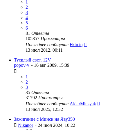
1
2
3
4
5
6
81
Ответы
105857
Просмотры
Последнее сообщение
Fktrctq
13 июл 2012, 00:11
Тусклый свет. 12V
popov-v
»
16 авг 2009, 15:39
1
2
3
35
Ответы
31792
Просмотры
Последнее сообщение
AidarMinsyak
13 июл 2025, 12:32
Зaжигaние с Минск нa Яву350
Nikanor
»
24 июл 2024, 10:22