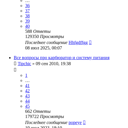
…
36
37
38
39
40
588
Ответы
129350
Просмотры
Последнее сообщение
Hhfgdffgg
08 июл 2025, 00:07
Все вопросы про карбюратор и систему питания
Tipchic
»
09 сен 2010, 19:38
1
…
41
42
43
44
45
662
Ответы
179722
Просмотры
Последнее сообщение
popeye
19 июл 2023, 18:10