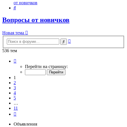
от новичков
Поиск
Вопросы от новичков
Новая тема
Расширенный
Поиск
поиск
536 тем
Страница
1
Перейти на страницу:
из
11
1
2
3
4
5
…
11
След.
Объявления