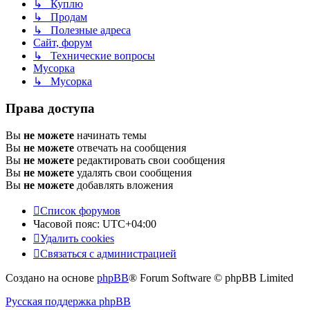
↳ Куплю
↳ Продам
↳ Полезные адреса
Сайт, форум
↳ Технические вопросы
Мусорка
↳ Мусорка
Права доступа
Вы
не можете
начинать темы
Вы
не можете
отвечать на сообщения
Вы
не можете
редактировать свои сообщения
Вы
не можете
удалять свои сообщения
Вы
не можете
добавлять вложения
Список форумов
Часовой пояс:
UTC+04:00
Удалить cookies
Связаться с администрацией
Создано на основе
phpBB
® Forum Software © phpBB Limited
Русская поддержка phpBB