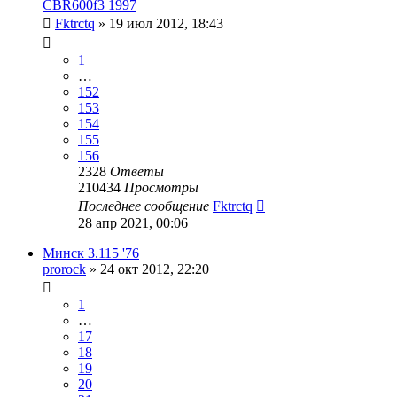
CBR600f3 1997
Fktrctq
»
19 июл 2012, 18:43
1
…
152
153
154
155
156
2328
Ответы
210434
Просмотры
Последнее сообщение
Fktrctq
28 апр 2021, 00:06
Минск 3.115 '76
prorock
»
24 окт 2012, 22:20
1
…
17
18
19
20