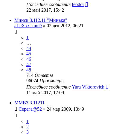
Последнее сообщение
feodor
22 май 2017, 15:42
Минск 3.112.11 "Минька"
aLeXxx_moD
»
02 дек 2012, 06:21
1
…
44
45
46
47
48
714
Ответы
96074
Просмотры
Последнее сообщение
Yura Viktorovich
11 май 2017, 17:09
ММВЗ 3.11211
Серега@52
»
24 мар 2009, 13:49
1
2
3