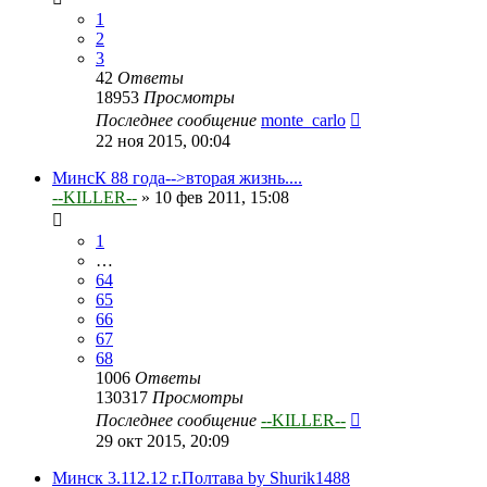
1
2
3
42
Ответы
18953
Просмотры
Последнее сообщение
monte_carlo
22 ноя 2015, 00:04
МинсК 88 года-->вторая жизнь....
--KILLER--
»
10 фев 2011, 15:08
1
…
64
65
66
67
68
1006
Ответы
130317
Просмотры
Последнее сообщение
--KILLER--
29 окт 2015, 20:09
Минск 3.112.12 г.Полтава by Shurik1488