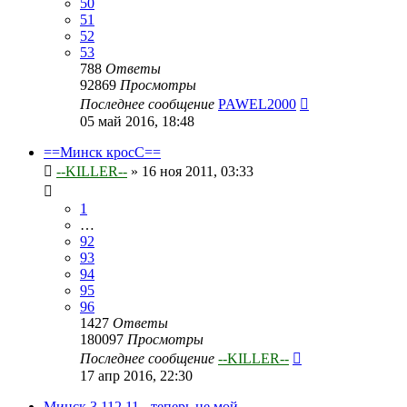
50
51
52
53
788
Ответы
92869
Просмотры
Последнее сообщение
PAWEL2000
05 май 2016, 18:48
==Минск кросС==
--KILLER--
»
16 ноя 2011, 03:33
1
…
92
93
94
95
96
1427
Ответы
180097
Просмотры
Последнее сообщение
--KILLER--
17 апр 2016, 22:30
Минск 3.112.11 - теперь не мой