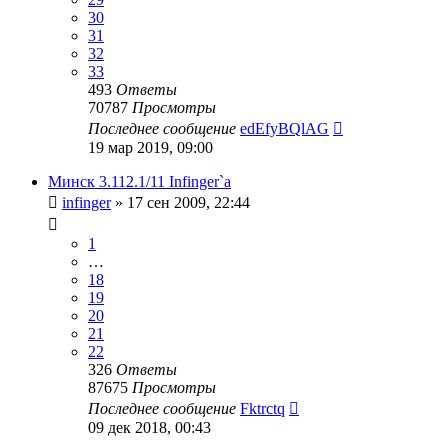
30
31
32
33
493
Ответы
70787
Просмотры
Последнее сообщение
edEfyBQlAG
19 мар 2019, 09:00
Минск 3.112.1/11 Infinger`а
infinger
»
17 сен 2009, 22:44
1
…
18
19
20
21
22
326
Ответы
87675
Просмотры
Последнее сообщение
Fktrctq
09 дек 2018, 00:43