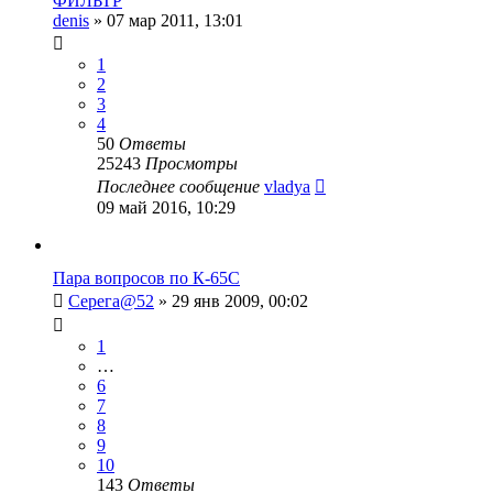
ФИЛЬТР
denis
»
07 мар 2011, 13:01
1
2
3
4
50
Ответы
25243
Просмотры
Последнее сообщение
vladya
09 май 2016, 10:29
Пара вопросов по К-65С
Серега@52
»
29 янв 2009, 00:02
1
…
6
7
8
9
10
143
Ответы