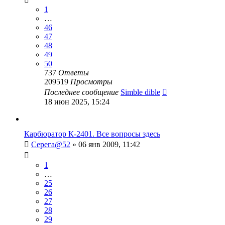
1
…
46
47
48
49
50
737
Ответы
209519
Просмотры
Последнее сообщение
Simble dible
18 июн 2025, 15:24
Карбюратор К-2401. Все вопросы здесь
Серега@52
»
06 янв 2009, 11:42
1
…
25
26
27
28
29