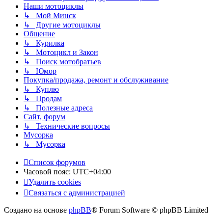
Наши мотоциклы
↳ Мой Минск
↳ Другие мотоциклы
Общение
↳ Курилка
↳ Мотоцикл и Закон
↳ Поиск мотобратьев
↳ Юмор
Покупка/продажа, ремонт и обслуживание
↳ Куплю
↳ Продам
↳ Полезные адреса
Сайт, форум
↳ Технические вопросы
Мусорка
↳ Мусорка
Список форумов
Часовой пояс:
UTC+04:00
Удалить cookies
Связаться с администрацией
Создано на основе
phpBB
® Forum Software © phpBB Limited