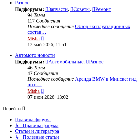
сообщению
Разное
Подфорумы:
Запчасти
,
Советы
,
Ремонт
94
Темы
117
Сообщения
Последнее сообщение
Обзор эксплуатационных
состав…
Перейти
Misha
к
12 май 2026, 11:51
последнему
сообщению
Автомото новости
Подфорумы:
Автомобильные
,
Разное
46
Темы
47
Сообщения
Последнее сообщение
Аренда BMW в Минске: гид
по в…
Перейти
Misha
к
07 июн 2026, 13:02
последнему
сообщению
Перейти
Правила форума
↳ Правила форума
Статьи и литература
↳ Полезные статьи