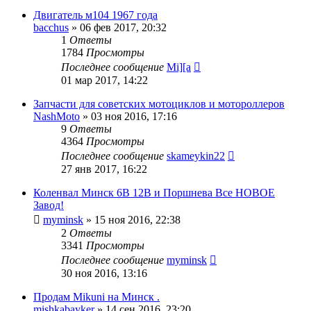
Двигатель м104 1967 года
bacchus
»
06 фев 2017, 20:32
1
Ответы
1784
Просмотры
Последнее сообщение
Mi][a
01 мар 2017, 14:22
Запчасти для советских мотоциклов и мотороллеров
NashMoto
»
03 ноя 2016, 17:16
9
Ответы
4364
Просмотры
Последнее сообщение
skameykin22
27 янв 2017, 16:22
Коленвал Минск 6В 12В и Поршнева Все НОВОЕ
Завод!
myminsk
»
15 ноя 2016, 22:38
2
Ответы
3341
Просмотры
Последнее сообщение
myminsk
30 ноя 2016, 13:16
Продам Mikuni на Минск .
mishkabayker
»
14 сен 2016, 23:20